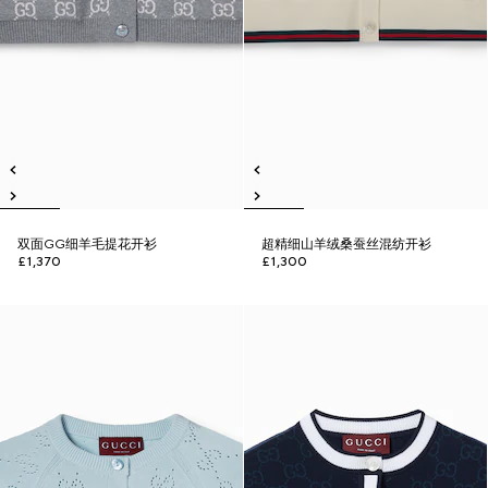
双面GG细羊毛提花开衫
超精细山羊绒桑蚕丝混纺开衫
£1,370
£1,300