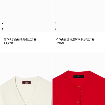
饰GG水晶精细桑蚕丝开衫
GG桑蚕丝棉混纺网眼织物开衫
£1,720
£980