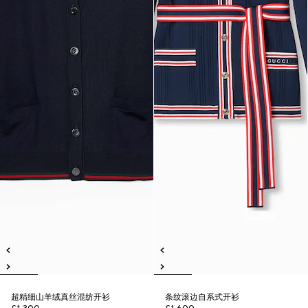
超精细山羊绒真丝混纺开衫
条纹滚边自系式开衫