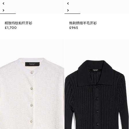
精致绉纹粘纤开衫
饰刺绣细羊毛开衫
£1,700
£965