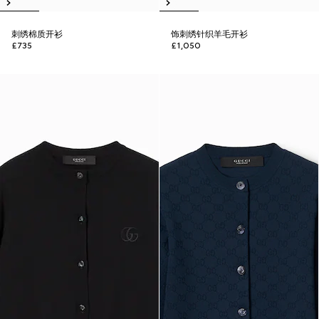
刺绣棉质开衫
饰刺绣针织羊毛开衫
£735
£1,050