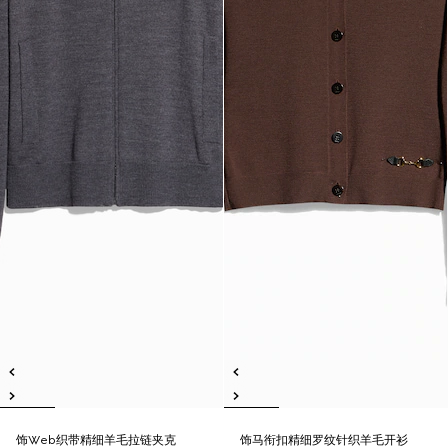
饰Web织带精细羊毛拉链夹克
饰马衔扣精细罗纹针织羊毛开衫