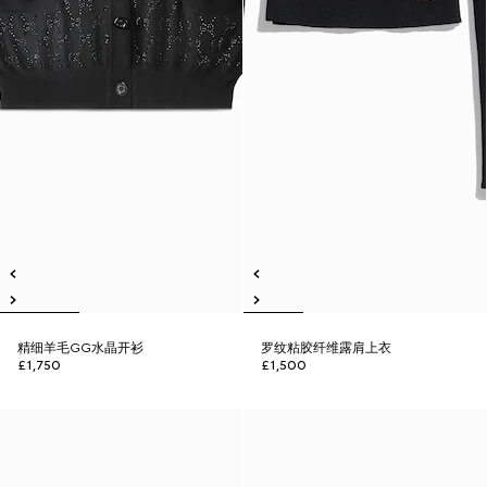
精细羊毛GG水晶开衫
罗纹粘胶纤维露肩上衣
£1,750
£1,500