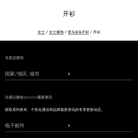
开衫
女士
女士服饰
套头衫&开衫
开衫
Footer
专卖店查询
国家/地区, 城市
注册以接收GUCCI最新资讯
获取系列发布、个性化通信和品牌最新资讯的专享更新动态。
电子邮件