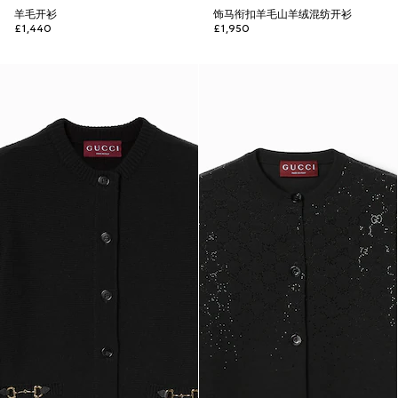
羊毛开衫
饰马衔扣羊毛山羊绒混纺开衫
£1,440
£1,950