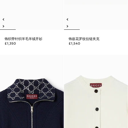
饰织带针织羊毛羊绒开衫
饰嵌花罗纹拉链夹克
£1,350
£1,540