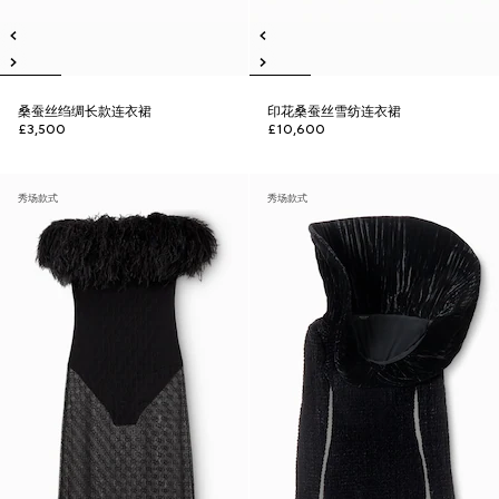
桑蚕丝绉绸长款连衣裙
印花桑蚕丝雪纺连衣裙
£3,500
£10,600
秀场款式
秀场款式