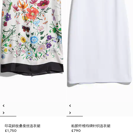
印花斜纹桑蚕丝连衣裙
粘胶纤维绉绸针织连衣裙
£1,750
£790