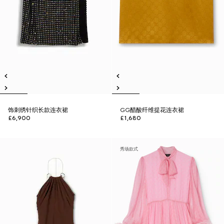
饰刺绣针织长款连衣裙
GG醋酸纤维提花连衣裙
£6,900
£1,680
秀场款式