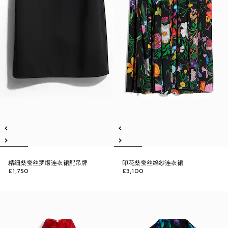
精细桑蚕丝罗缎连衣裙配吊牌
印花桑蚕丝绉纱连衣裙
£1,750
£3,100