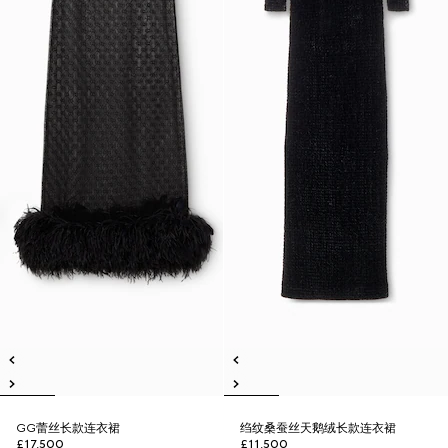
GG蕾丝长款连衣裙
绉纹桑蚕丝天鹅绒长款连衣裙
£17,500
£11,500