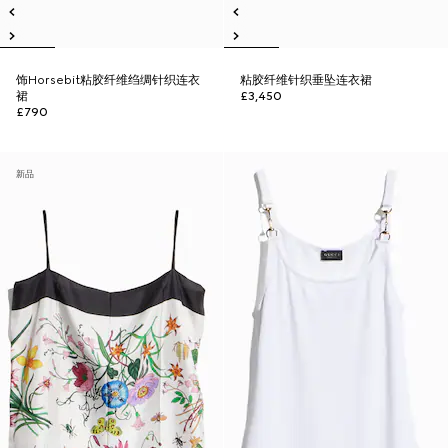
饰Horsebit粘胶纤维绉绸针织连衣
粘胶纤维针织垂坠连衣裙
裙
£3,450
£790
新品