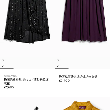
仅限客户顾问
轻薄粘胶纤维绉绸针织连衣裙
饰刺绣桑蚕丝'Stretch'雪纱长款连
£2,400
衣裙
£7,850