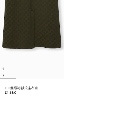
GG丝缎衬衫式连衣裙
£1,680