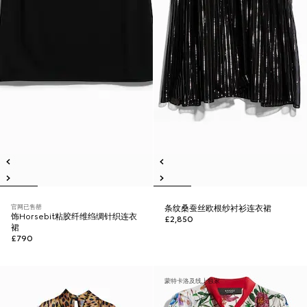
官网已售罄
条纹桑蚕丝欧根纱衬衫连衣裙
饰Horsebit粘胶纤维绉绸针织连衣
£2,850
裙
£790
蒙特卡洛及线上独家