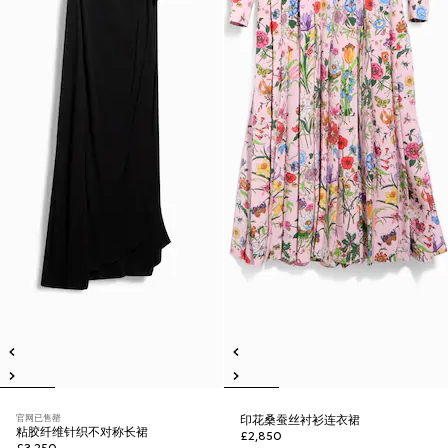
官网已售罄
印花桑蚕丝衬衫连衣裙
粘胶纤维针织不对称长裙
£2,850