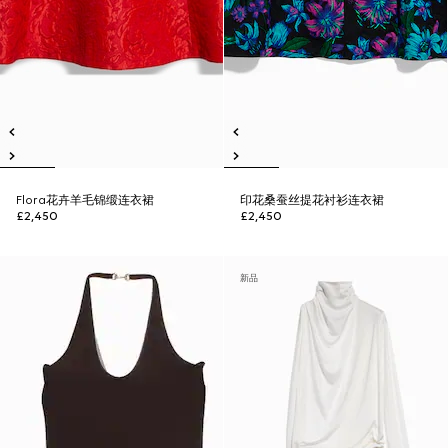
Flora花卉羊毛锦缎连衣裙
印花桑蚕丝提花衬衫连衣裙
£2,450
£2,450
新品