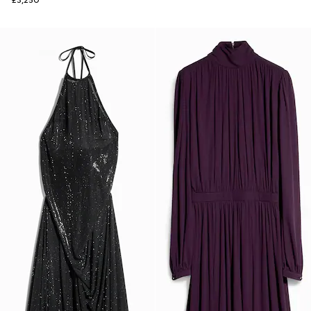
£3,250