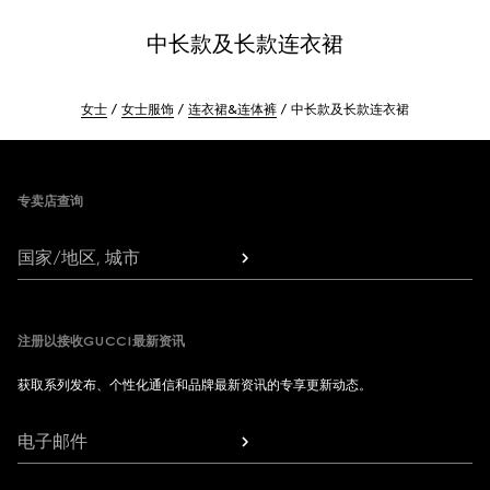
中长款及长款连衣裙
女士
女士服饰
连衣裙&连体裤
中长款及长款连衣裙
Footer
专卖店查询
国家/地区, 城市
注册以接收GUCCI最新资讯
获取系列发布、个性化通信和品牌最新资讯的专享更新动态。
电子邮件