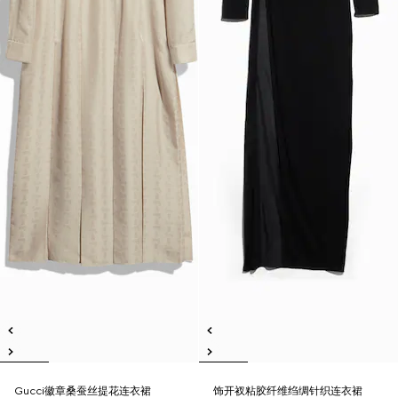
Gucci徽章桑蚕丝提花连衣裙
饰开衩粘胶纤维绉绸针织连衣裙