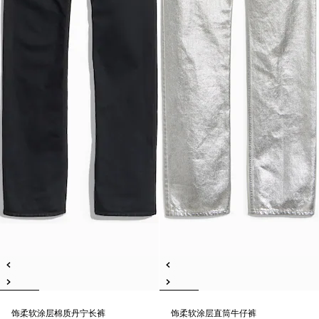
饰柔软涂层棉质丹宁长裤
饰柔软涂层直筒牛仔裤