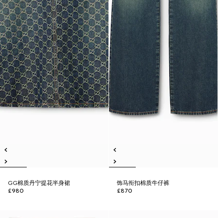
GG棉质丹宁提花半身裙
饰马衔扣棉质牛仔裤
£980
£870