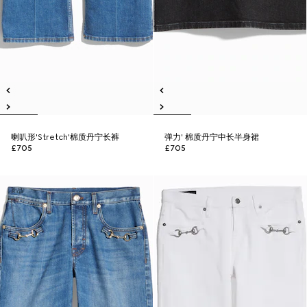
喇叭形'Stretch'棉质丹宁长裤
弹力' 棉质丹宁中长半身裙
£705
£705
新品