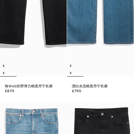
饰Web织带弹力棉质丹宁长裤
漂白水洗棉质丹宁长裤
£870
£790