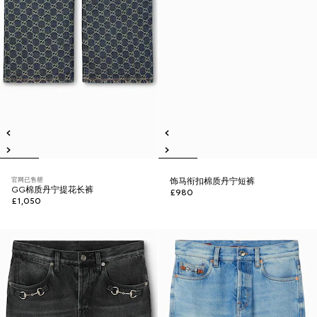
官网已售罄
饰马衔扣棉质丹宁短裤
GG棉质丹宁提花长裤
£980
£1,050