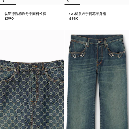
认证漂洗棉质丹宁面料长裤
GG棉质丹宁提花半身裙
£590
£980