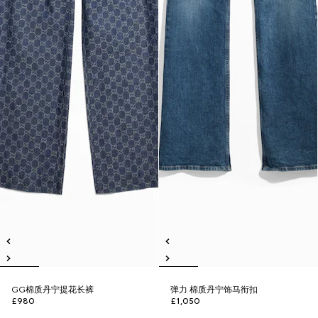
GG棉质丹宁提花长裤
弹力 棉质丹宁饰马衔扣
£980
£1,050