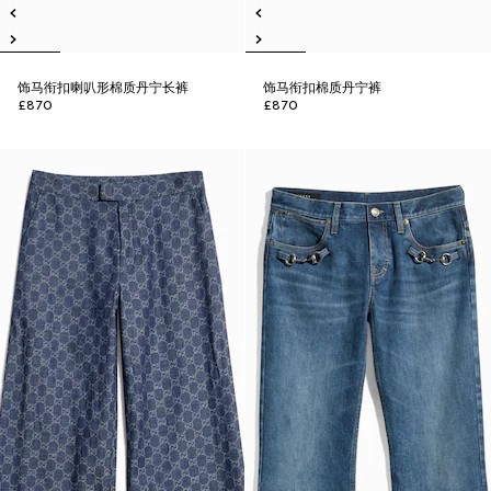
饰马衔扣喇叭形棉质丹宁长裤
饰马衔扣棉质丹宁裤
£870
£870