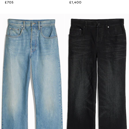
£705
£1,400