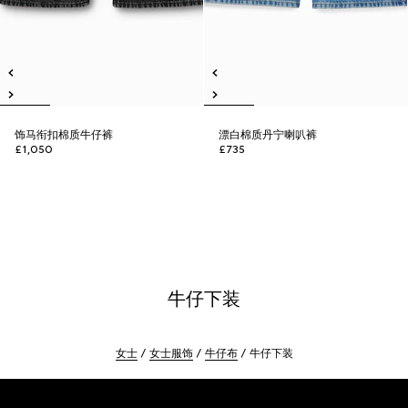
饰马衔扣棉质牛仔裤
漂白棉质丹宁喇叭裤
£1,050
£735
牛仔下装
女士
女士服饰
牛仔布
牛仔下装
Footer