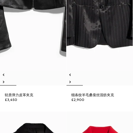
轻质弹力皮革夹克
细条纹羊毛桑蚕丝混纺夹克
£3,450
£2,900