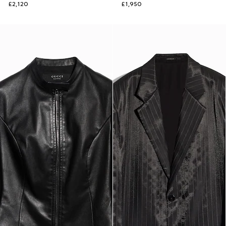
£2,120
£1,950