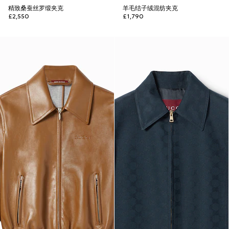
精致桑蚕丝罗缎夹克
羊毛结子绒混纺夹克
£2,550
£1,790