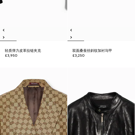
轻质弹力皮革拉链夹克
双面桑蚕丝斜纹加衬马甲
£3,950
£3,250