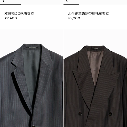
双排扣GG帆布夹克
水牛皮革饰织带摩托车夹克
£2,400
£5,200