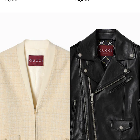
£1,610
£4,400