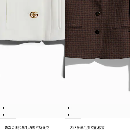
饰双G纽扣羊毛绉绸混纺夹克
方格纹羊毛夹克配标签