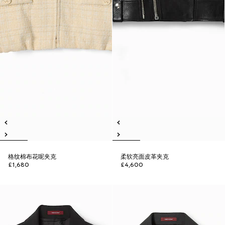
格纹棉布花呢夹克
柔软亮面皮革夹克
£1,680
£4,600