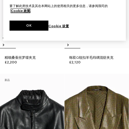
要了解此类技术及其在本网站上的使用相关的更多信息，请参阅我司的
Cookie 政策
。
OK
Cookie 设置
精细桑蚕丝罗缎夹克
饰双G纽扣羊毛绉绸混纺夹克
£2,200
£2,120
新品