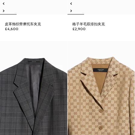
皮革饰织带摩托车夹克
格子羊毛双排扣夹克
£4,600
£2,900