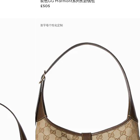
双色GG Marmont系列长款钱包
£505
首字母个性化定制