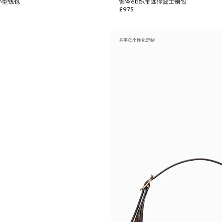
小型钱包
饰Web织带迷你波士顿包
£975
首字母个性化定制