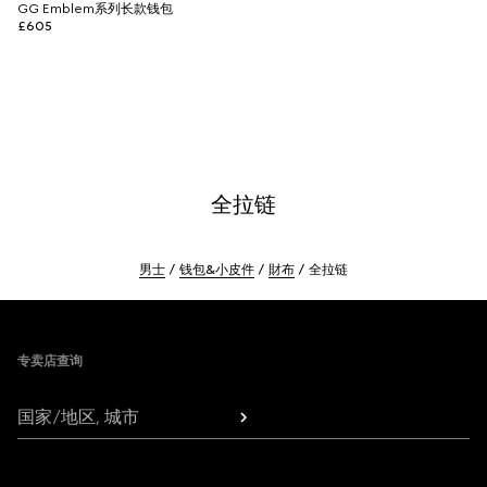
GG Emblem系列长款钱包
£605
全拉链
男士
钱包&小皮件
財布
全拉链
Footer
专卖店查询
国家/地区, 城市