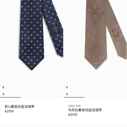
官网已售罄
双G桑蚕丝提花领带
马衔扣桑蚕丝提花领带
£200
£200