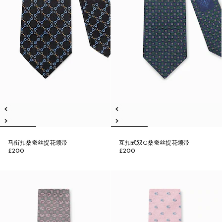
马衔扣桑蚕丝提花领带
互扣式双G桑蚕丝提花领带
£200
£200