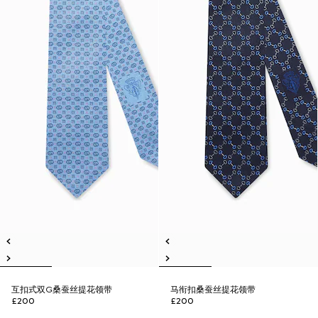
互扣式双G桑蚕丝提花领带
马衔扣桑蚕丝提花领带
£200
£200