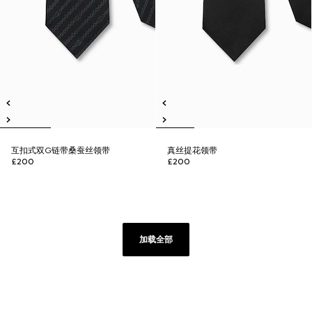
互扣式双G链带桑蚕丝领带
真丝提花领带
£200
£200
加载全部