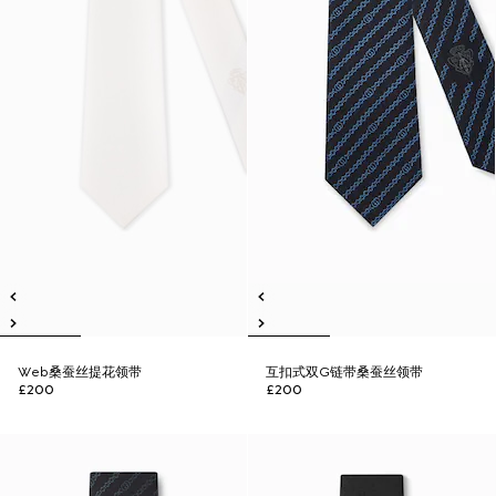
Web桑蚕丝提花领带
互扣式双G链带桑蚕丝领带
£200
£200