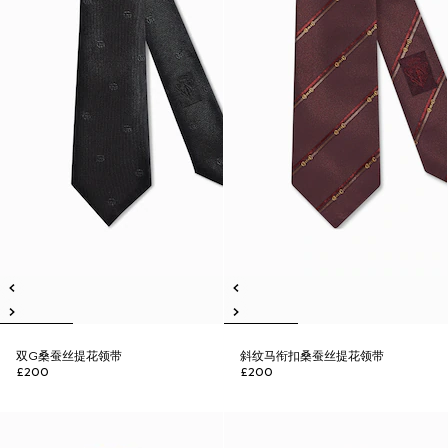
双G桑蚕丝提花领带
斜纹马衔扣桑蚕丝提花领带
£200
£200