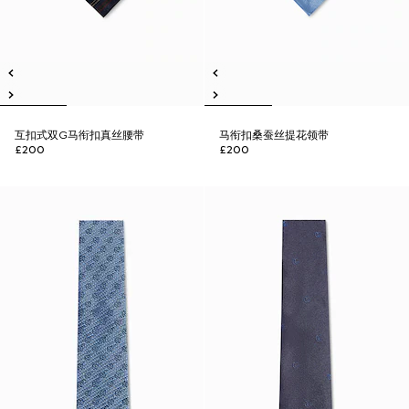
互扣式双G马衔扣真丝腰带
马衔扣桑蚕丝提花领带
£200
£200