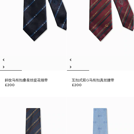
斜纹马衔扣桑蚕丝提花领带
互扣式双G马衔扣真丝腰带
£200
£200