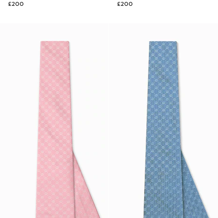
£200
£200