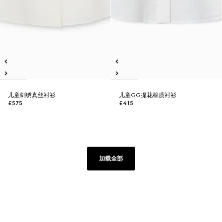
儿童刺绣真丝衬衫
儿童GG提花棉质衬衫
£575
£415
加载全部