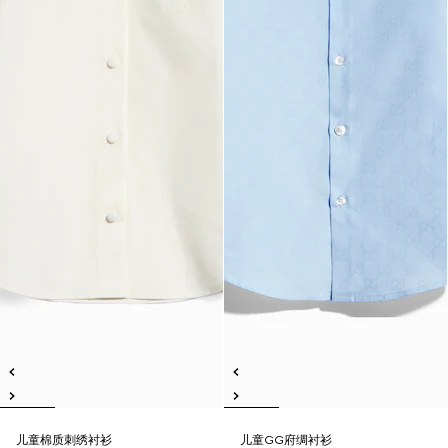
儿童棉质刺绣衬衫
儿童GG府绸衬衫