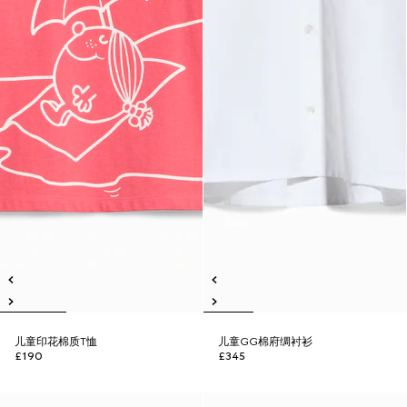
儿童印花棉质T恤
儿童GG棉府绸衬衫
£190
£345