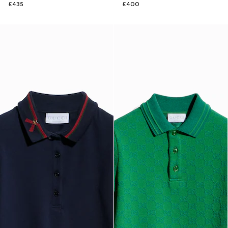
£435
£400