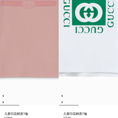
儿童印花棉质T恤
儿童印花棉质T恤