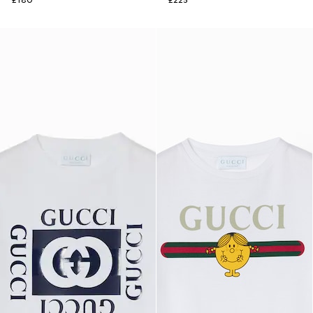
£180
£225