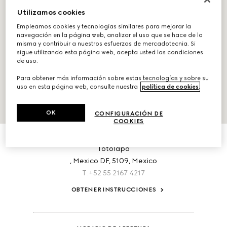
Utilizamos cookies
Empleamos cookies y tecnologías similares para mejorar la
navegación en la página web, analizar el uso que se hace de la
misma y contribuir a nuestros esfuerzos de mercadotecnia. Si
sigue utilizando esta página web, acepta usted las condiciones
de uso.
Para obtener más información sobre estas tecnologías y sobre su
uso en esta página web, consulte nuestra
política de cookies
.
OK
CONFIGURACIÓN DE
COOKIES
ACERCA DE ESTA UBICACIÓN
Av. Vasco De Quiroga 3800, Col. Antigua Mina La
Totolapa
,
Mexico DF,
5109,
Mexico
T:+52 55 2167 4217
OBTENER INSTRUCCIONES