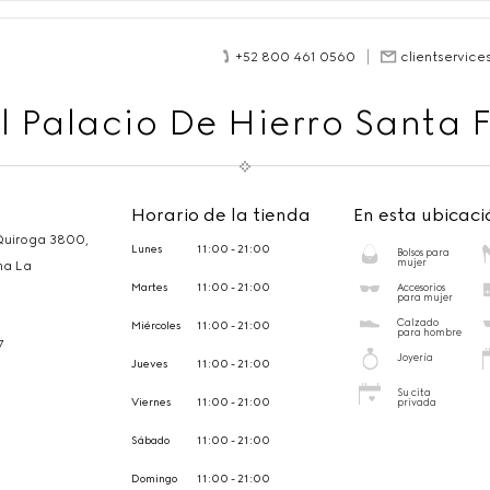
+52 800 461 0560
clientservic
l Palacio De Hierro Santa 
Horario de la tienda
En esta ubicaci
Quiroga 3800,
Lunes
11:00 - 21:00
Bolsos para
mujer
na La
Martes
11:00 - 21:00
Accesorios
para mujer
Calzado
Miércoles
11:00 - 21:00
para hombre
7
Joyería
Jueves
11:00 - 21:00
Su cita
Viernes
11:00 - 21:00
privada
Sábado
11:00 - 21:00
Domingo
11:00 - 21:00