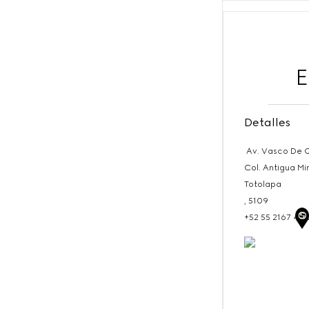
E
Detalles
Av. Vasco De 
Col. Antigua Mi
Totolapa
,
5109
+52 55 2167 421