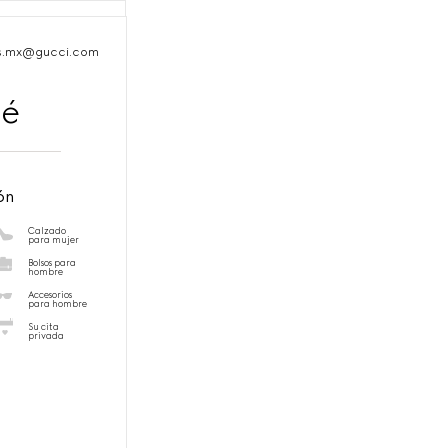
es.mx@gucci.com
Fé
ón
Calzado
para mujer
Bolsos para
hombre
Accesorios
para hombre
Su cita
privada