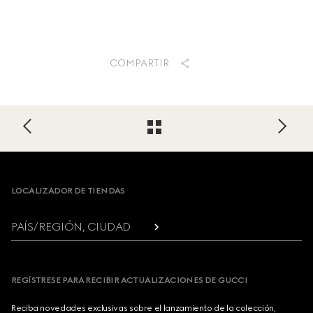
COMPARTIR
Footer
LOCALIZADOR DE TIENDAS
PAÍS/REGIÓN, CIUDAD
REGÍSTRESE PARA RECIBIR ACTUALIZACIONES DE GUCCI
Reciba novedades exclusivas sobre el lanzamiento de la colección,