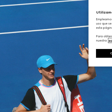
Utilizam
Empleamos 
uso que se 
esta págin
Para obten
nuestra
po