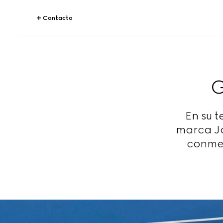
Contacto
G
En su t
marca J
conmem