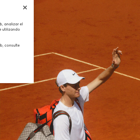
, analizar el
 utilizando
b, consulte