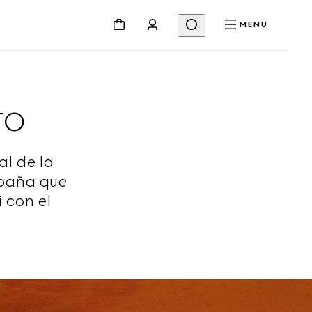
MENU
TO
al de la
paña que
 con el