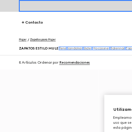
Contacto
Mujer
Zapatos para Mujer
ZAPATOS ESTILO MULE
Tenis
Sandalias
Slides
Mocasines
Balerinas
Zap
8 Artículos
Ordenar por
Recomendaciones
Utilizam
Empleamos 
uso que se 
esta págin