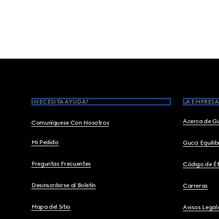
Footer
¿NECESITA AYUDA?
LA EMPRESA
Acerca de G
Comuníquese Con Nosotros
Mi Pedido
Gucci Equili
Preguntas Frecuentes
Código de Ét
Desinscribirse al Boletín
Carreras
Mapa del Sitio
Avisos Legal