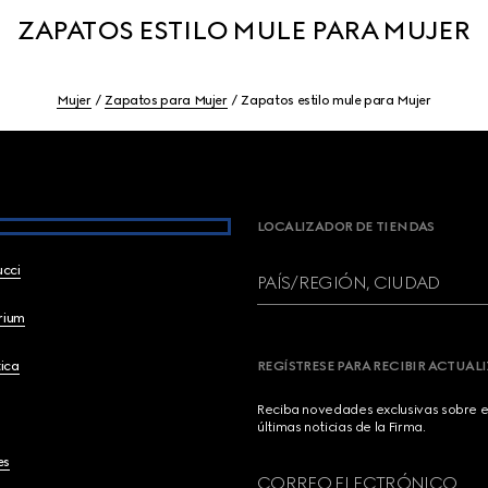
ZAPATOS ESTILO MULE PARA MUJER
Mujer
Zapatos para Mujer
Zapatos estilo mule para Mujer
LOCALIZADOR DE TIENDAS
ucci
PAÍS/REGIÓN, CIUDAD
brium
ica
REGÍSTRESE PARA RECIBIR ACTUAL
Reciba novedades exclusivas sobre el
últimas noticias de la Firma.
es
CORREO ELECTRÓNICO