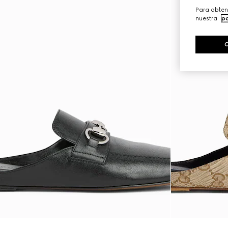
Para obten
nuestra
po