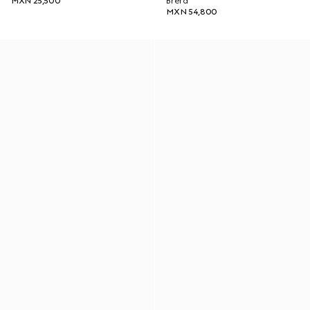
MXN 25,500
Brera
MXN 54,800