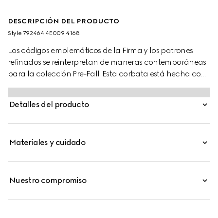
DESCRIPCIÓN DEL PRODUCTO
Style ‎792464 4E009 4168
Los códigos emblemáticos de la Firma y los patrones
refinados se reinterpretan de maneras contemporáneas
para la colección Pre-Fall. Esta corbata está hecha con
un diseño jacquard de seda con el logotipo de Gucci y
cuenta con una etiqueta de abeja Gucci en el reverso.
Detalles del producto
Materiales y cuidado
Nuestro compromiso