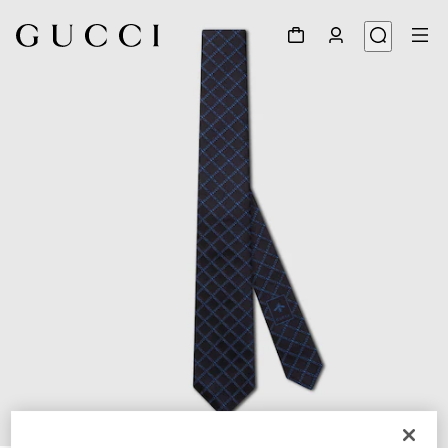
1
/
4