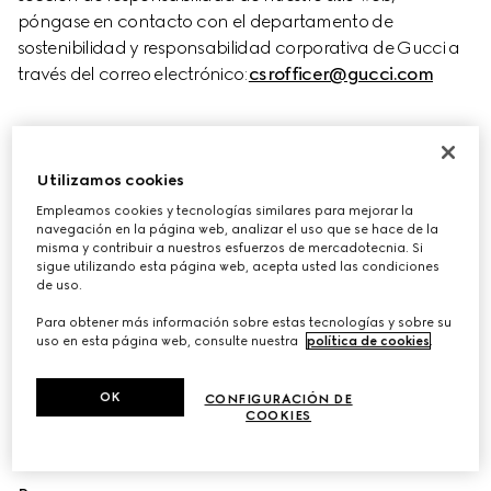
póngase en contacto con el departamento de 
sostenibilidad y responsabilidad corporativa de Gucci a 
través del correo electrónico:
csrofficer@gucci.com
ÉTICA DE NEGOCIO
Utilizamos cookies
Código de ética
Empleamos cookies y tecnologías similares para mejorar la
navegación en la página web, analizar el uso que se hace de la
Política de responsabilidad y sostenibilidad 
misma y contribuir a nuestros esfuerzos de mercadotecnia. Si
corporativa
sigue utilizando esta página web, acepta usted las condiciones
de uso.
[Principios de sostenibilidad de Gucci]
(https://www.gucci.com/documents/Principi di 
Para obtener más información sobre estas tecnologías y sobre su
uso en esta página web, consulte nuestra
política de cookies
.
Sostenibilità_2024_EN_rev03_final.pdf "Gucci 
Sustainability Principles")
OK
CONFIGURACIÓN DE
COOKIES
POLÍTICAS