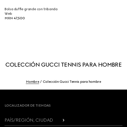
Bolsa duffle grande con tribanda
Web
MXN 47,500
COLECCIÓN GUCCI TENNIS PARA HOMBRE
Hombre
Colección Gucci Tennis para hombre
Footer
LOCALIZADOR DE TIENDAS
PAÍS/REGIÓN, CIUDAD