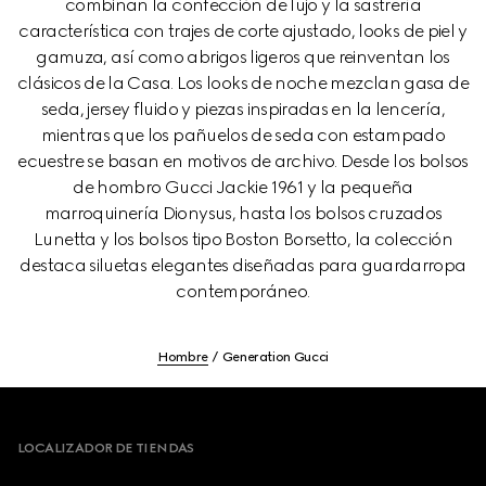
combinan la confección de lujo y la sastrería
característica con trajes de corte ajustado, looks de piel y
gamuza, así como abrigos ligeros que reinventan los
clásicos de la Casa. Los looks de noche mezclan gasa de
seda, jersey fluido y piezas inspiradas en la lencería,
mientras que los pañuelos de seda con estampado
ecuestre se basan en motivos de archivo. Desde los bolsos
de hombro Gucci Jackie 1961 y la pequeña
marroquinería Dionysus, hasta los bolsos cruzados
Lunetta y los bolsos tipo Boston Borsetto, la colección
destaca siluetas elegantes diseñadas para guardarropa
contemporáneo.
Hombre
Generation Gucci
Footer
LOCALIZADOR DE TIENDAS