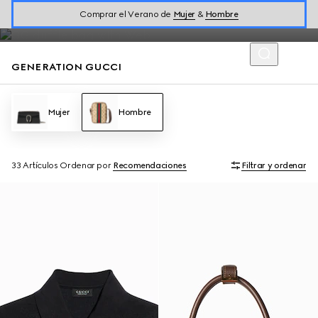
Presentando la colección Gucci Generation. Compra nuevas
Comprar el Verano de
Mujer
&
Hombre
bolsas, zapatos y ready-to-wear para hombre.
GENERATION GUCCI
Mujer
Hombre
33 Artículos
Ordenar por
Recomendaciones
Filtrar y ordenar