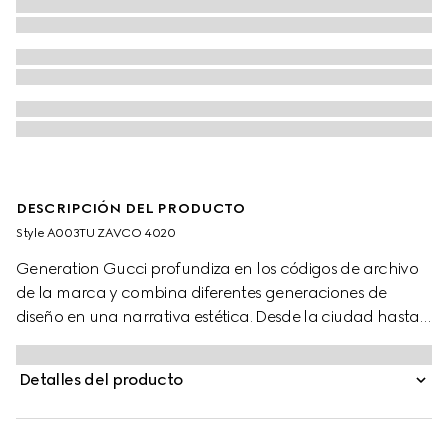
DESCRIPCIÓN DEL PRODUCTO
Style ‎A003TU ZAVCO 4020
Generation Gucci profundiza en los códigos de archivo
de la marca y combina diferentes generaciones de
diseño en una narrativa estética. Desde la ciudad hasta
escapadas a climas cálidos, la ropa ready-to-wear
canaliza la huida urbana a través de una lente refinada.
Detalles del producto
Confeccionados con twill de seda, estos shorts se definen
por un estampado floral Gucci en toda la prenda.