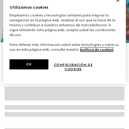
Utilizamos cookies
Empleamos cookies y tecnologías similares para mejorar la
navegación en la página web, analizar el uso que se hace de la
misma y contribuir a nuestros esfuerzos de mercadotecnia. Si
sigue utilizando esta página web, acepta usted las condiciones
1
/
7
de uso.
Para obtener más información sobre estas tecnologías y sobre su
uso en esta página web, consulte nuestra
política de cookies
.
Pantalón corto de sarga de seda estampado
MXN 19,500
OK
CONFIGURACIÓN DE
COOKIES