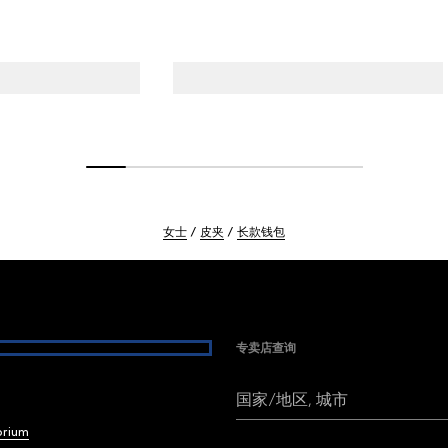
女士
皮夹
长款钱包
专卖店查询
国家/地区, 城市
brium