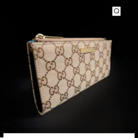
1
/
4