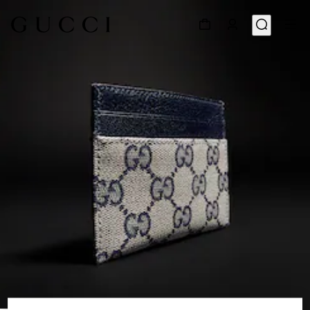
1
/
4