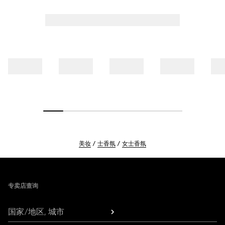
美妆
士香氛
女士香氛
Footer
专卖店查询
国家/地区, 城市