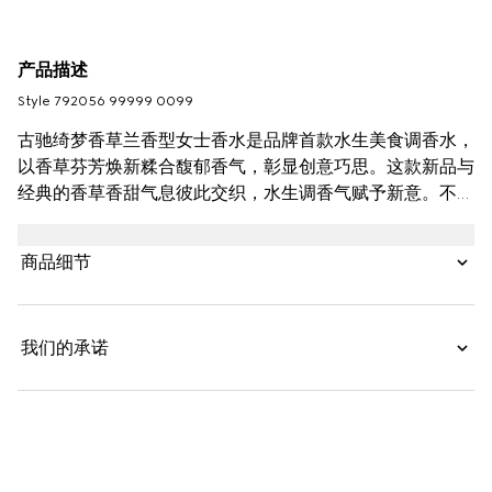
产品描述
Style ‎792056 99999 0099
古驰绮梦香草兰香型女士香水是品牌首款水生美食调香水，
以香草芬芳焕新糅合馥郁香气，彰显创意巧思。这款新品与
经典的香草香甜气息彼此交织，水生调香气赋予新意。不同
香气碰撞融合，别出心裁，演绎香草兰带来的清新明媚的感
官享受，令香气俞显浓郁。这款香水的混合香调别具一格，
商品细节
散发出绵密细腻的花香，明快灵动，令人心旷神怡。
我们的承诺