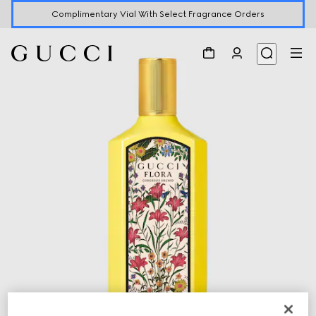
Complimentary Vial With Select Fragrance Orders