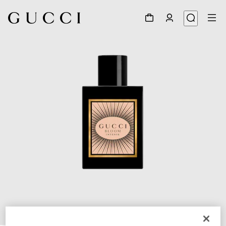
1
/
2