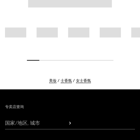
美妆
士香氛
女士香氛
Footer
专卖店查询
国家/地区, 城市