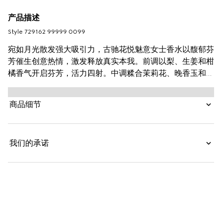
产品描述
Style ‎729162 99999 0099
宛如月光散发强大吸引力，古驰花悦魅意女士香水以馥郁芬
芳催生创意热情，激发释放真实本我。前调以梨、生姜和柑
橘香气开启芬芳，活力四射。中调糅合茉莉花、晚香玉和使
君子的花香，与只在夜间绽放的夜来香，交织成醉人花丛。
伴随广藿香和苔基调的释放，香气沁入心脾，久久萦绕。
商品细节
我们的承诺