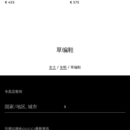
€ 455
€ 575
草编鞋
女士
女鞋
草编鞋
Footer
专卖店查询
国家/地区, 城市
注册以接收GUCCI最新资讯