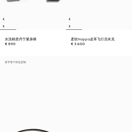
水洗棉质丹宁紧身裤
柔软Nappa皮革飞行员夹克
€ 890
€ 3.600
首字母个性化定制