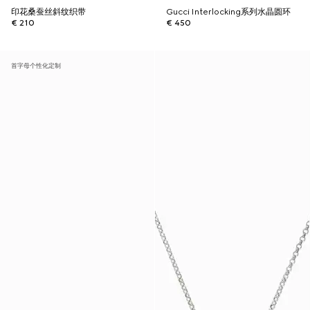
印花桑蚕丝斜纹织带
Gucci Interlocking系列水晶圆环
€ 210
€ 450
首字母个性化定制