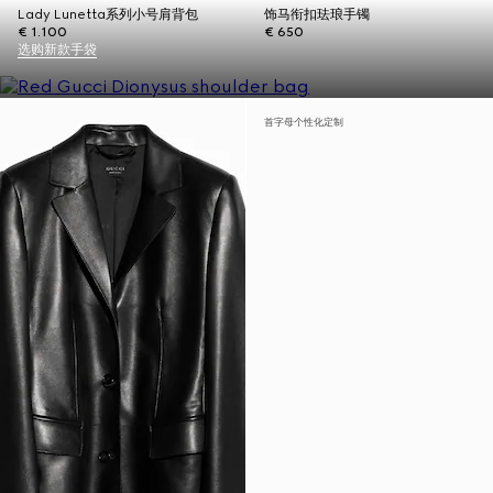
Lady Lunetta系列小号肩背包
饰马衔扣珐琅手镯
€ 1.100
€ 650
选购新款手袋
首字母个性化定制