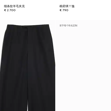
细条纹羊毛夹克
棉府绸 T 恤
€ 2.700
€ 790
首字母个性化定制