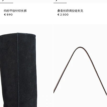
绉纱平纹针织长裤
桑蚕丝府绸拉链夹克
€ 890
€ 2.500