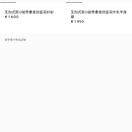
互扣式双G链带桑蚕丝提花衬衫
互扣式双G链带桑蚕丝提花中长半身
€ 1.600
裙
€ 1.950
首字母个性化定制