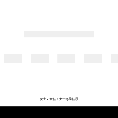
女士
女鞋
女士冬季鞋履
Footer