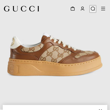
1
/
7