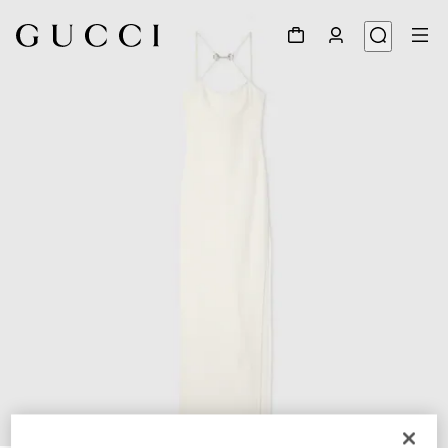
1
/
8