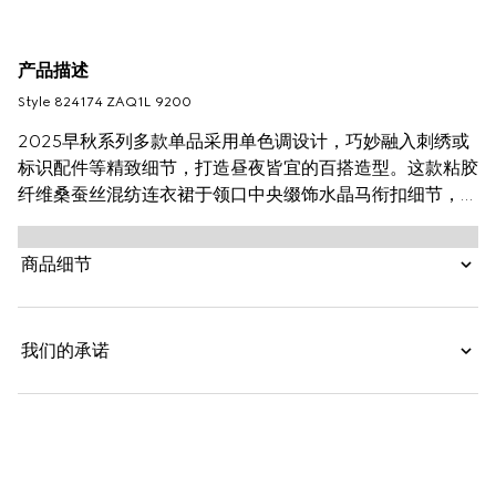
产品描述
Style ‎824174 ZAQ1L 9200
2025早秋系列多款单品采用单色调设计，巧妙融入刺绣或
标识配件等精致细节，打造昼夜皆宜的百搭造型。这款粘胶
纤维桑蚕丝混纺连衣裙于领口中央缀饰水晶马衔扣细节，尽
显优雅韵味。
商品细节
我们的承诺