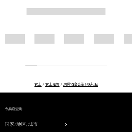
女士
女士服饰
鸡尾酒宴会装&晚礼服
Footer
专卖店查询
国家/地区, 城市