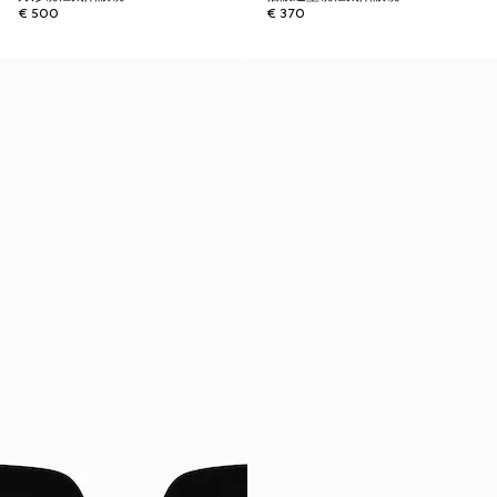
€ 500
€ 370