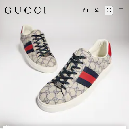
1
/
9