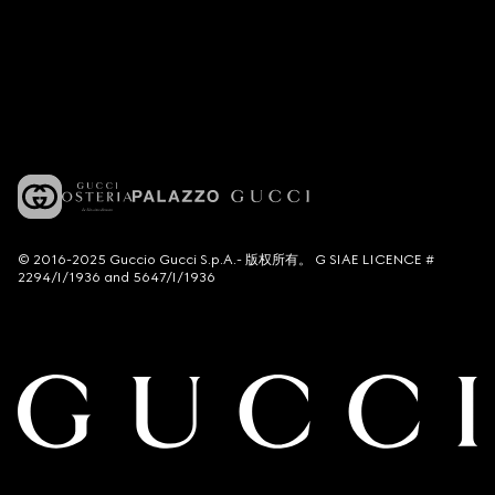
© 2016-2025 Guccio Gucci S.p.A.- 版权所有。 G SIAE LICENCE #
2294/I/1936 and 5647/I/1936