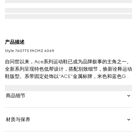
产品描述
Style ‎760775 FACMZ 4049
自问世以来，Ace系列运动鞋已成为品牌叙事的主角之一。
全新系列呈现特色低帮设计，搭配别致细节，焕新诠释运动
鞋版型。系带固定处饰以“ACE”金属标牌，米色和蓝色GG
Supreme帆布精致塑就挺括鞋型。Gucci经典条纹织带令
整款设计更添魅力。
商品细节
材质与保养