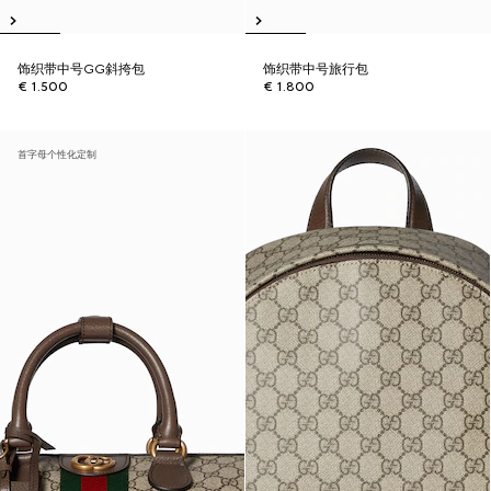
饰织带中号GG斜挎包
饰织带中号旅行包
€ 1.500
€ 1.800
首字母个性化定制