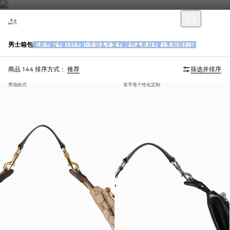
男士
男士箱包
邮差包
背包
托特包
小手袋&手拿包
腰包&单肩包
行李和旅行袋
商品 144
排序方式：
推荐
筛选并排序
秀场款式
首字母个性化定制