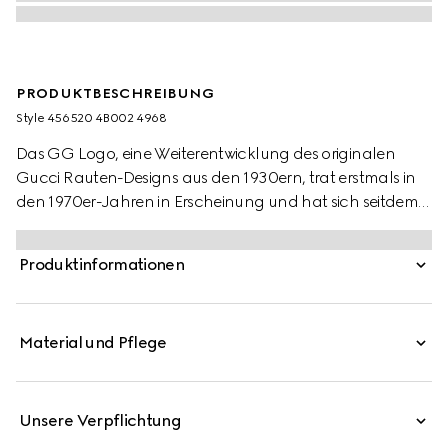
PRODUKTBESCHREIBUNG
Style ‎456520 4B002 4968
Das GG Logo, eine Weiterentwicklung des originalen
Gucci Rauten-Designs aus den 1930ern, trat erstmals in
den 1970er-Jahren in Erscheinung und hat sich seitdem
als Symbol für das Erbe von Gucci etabliert. Auf der
Innenseite des Modells befindet sich mit dem Web ein
Produktinformationen
weiteres unverkennbares Gucci Element, das
Zugehörigkeit symbolisiert und hier als dezentes Detail in
Szene gesetzt wird.
Material und Pflege
Unsere Verpflichtung