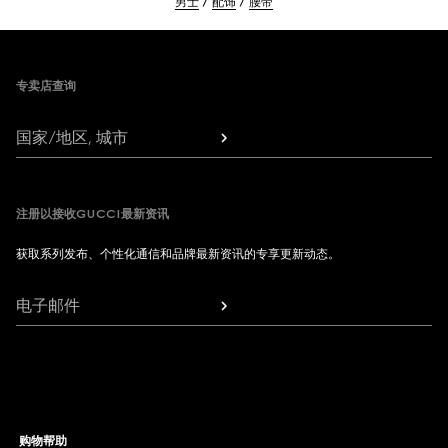
男士
配饰
腰带
Footer
专卖店查询
国家/地区, 城市
注册以接收GUCCI最新资讯
获取系列发布、个性化通信和品牌最新资讯的专享更新动态。
电子邮件
购物帮助