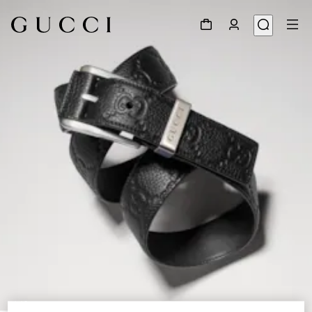
1
/
5