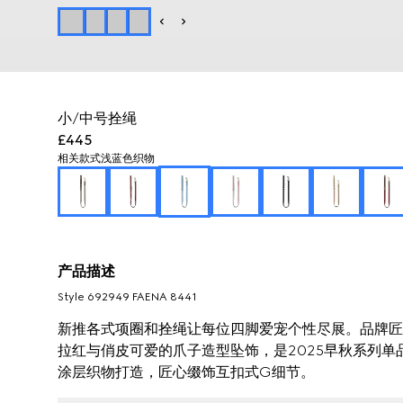
小/中号拴绳
£445
相关款式
浅蓝色织物
产品描述
Style ‎692949 FAENA 8441
新推各式项圈和拴绳让每位四脚爱宠个性尽展。品牌匠
拉红与俏皮可爱的爪子造型坠饰，是2025早秋系列单
涂层织物打造，匠心缀饰互扣式G细节。