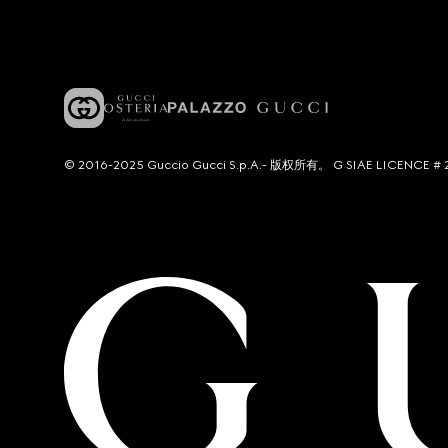
© 2016-2025 Guccio Gucci S.p.A.- 版权所有。 G SIAE LICENCE # 2