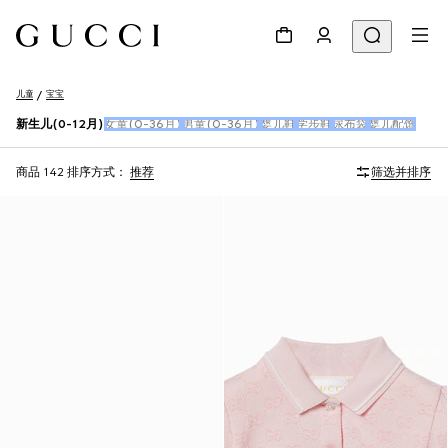
儿童
宝宝
新生儿(0-12月)
女童(0-36月)
男童(0-36月)
婴儿鞋
学步鞋
尿布袋
婴儿配饰
商品 142
排序方式：
推荐
筛选并排序