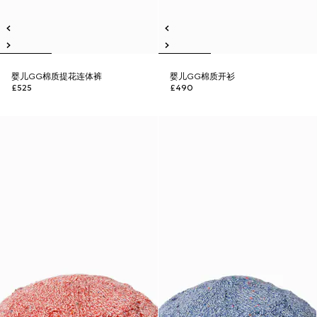
婴儿GG棉质提花连体裤
婴儿GG棉质开衫
£525
£490