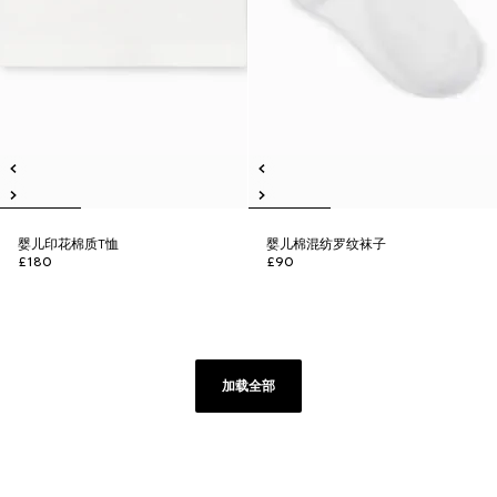
婴儿印花棉质T恤
婴儿棉混纺罗纹袜子
£180
£90
加载全部