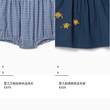
婴儿方格纹棉布连体衣
婴儿刺绣棉质连衣裙
£575
£525