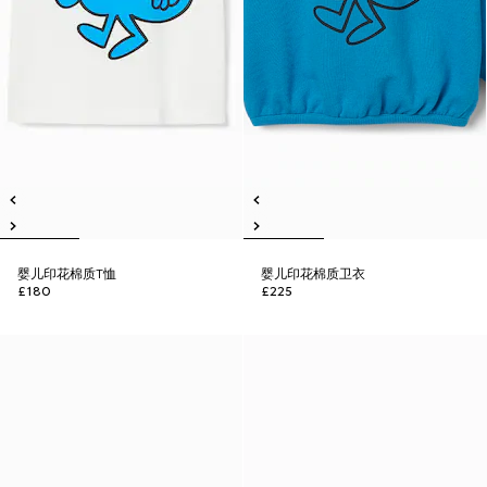
婴儿印花棉质T恤
婴儿印花棉质卫衣
£180
£225