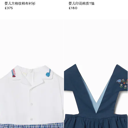
婴儿方格纹棉布衬衫
婴儿印花棉质T恤
£375
£180