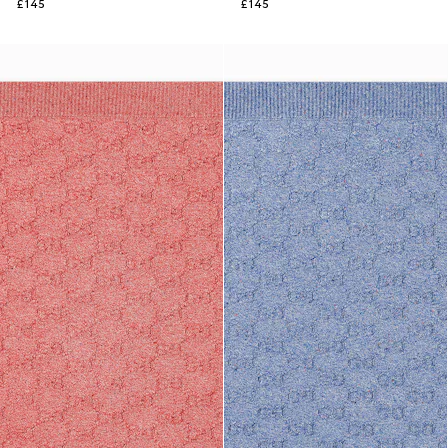
£145
£145