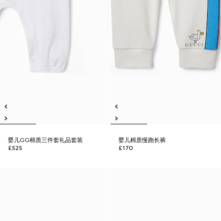
婴儿GG棉质三件套礼品套装
婴儿棉质慢跑长裤
£525
£170