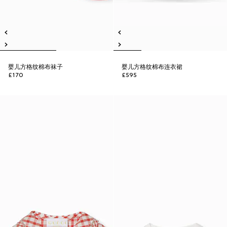
婴儿方格纹棉布袜子
婴儿方格纹棉布连衣裙
£170
£595