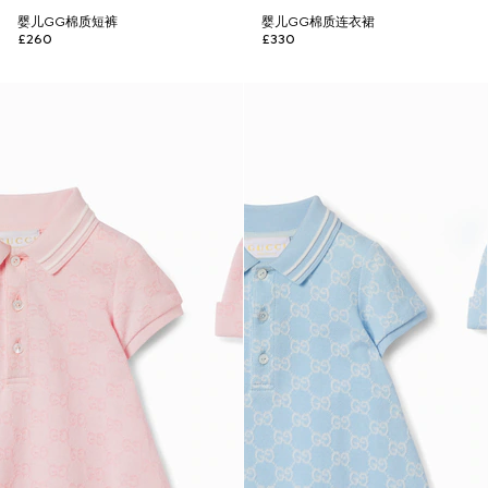
婴儿GG棉质短裤
婴儿GG棉质连衣裙
£260
£330