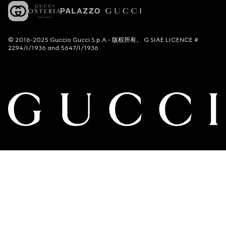
© 2016-2025 Guccio Gucci S.p.A.- 版权所有。 G SIAE LICENCE #
2294/I/1936 and 5647/I/1936