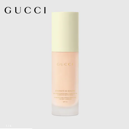
1
/
4