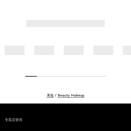
美妆
Beauty Makeup
Footer
专卖店查询