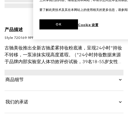
要了解此类技术及其在本网站上的使用相关的更多信息，请参
OK
Cookie 设置
产品描述
Style ‎720169 9PFWW 9110
古驰美妆推出全新古驰柔雾持妆粉底液，呈现24小时*持妆
不转移，一泵涂抹实现高度遮瑕。 (*24小时持妆数据来源
于品牌内部实验室人体功效评价试验，39名18-55岁女性受
试者单次使用产品24小时后，采集面部图像经专家评估结
果。实际使用效果因人而异。)本款粉底液质地轻盈，保持
商品细节
面部水润舒缓，营造柔焦舒适的自然哑光妆效。这款粉底液
结合色粉包裹技术来提高持妆效果，帮助实现均匀修颜并自
然贴肤，可持妆一整天。透明质酸和黑玫瑰油*成分在保持
我们的承诺
面部水润舒缓同时令肌肤倍感舒适。 （*黑玫瑰油指配方中
杂交玫瑰花提取物）融合自然光泽和哑光妆效，竹粉*成分
呈现柔焦效果，营造自然妆容。 （*竹粉指印度簕竹
（BAMBUSA ARUNDINACEA）茎提取物）