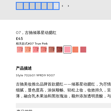
+
3
07，古驰倾慕星动腮红
£45
相关款式
#07 True Pink
产品描述
Style ‎702601 9PRD9 9007
古驰美妆推出品牌首款腮红——倾慕星动腮红，为尽情
细腻，显色度高，涂抹顺畅、轻松上妆，妆效持久，呈
薄，融合乳木果油和黑玫瑰油，额外添加透明质酸，与肌肤
新多用途腮红蜜粉，轻轻一抹即刻修饰肤色，为肌肤增