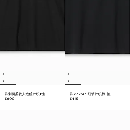
饰刺绣柔软人造丝针织T恤
饰 devoré 细节针织棉T恤
£600
£415