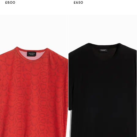
£800
£650