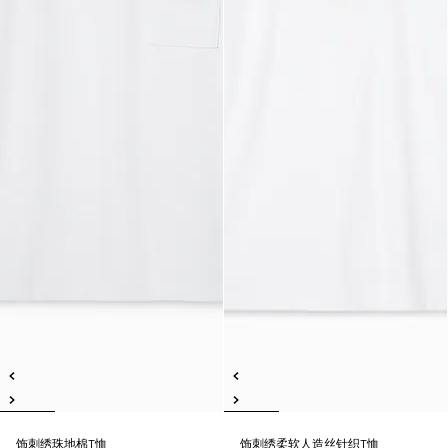
饰刺绣珠地棉T恤
饰刺绣柔软人造丝针织T恤