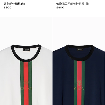
饰刺绣针织棉T恤
饰烧花工艺细节针织棉T恤
£500
£400