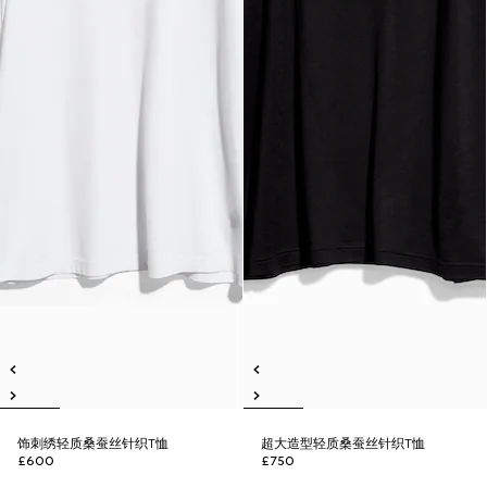
饰刺绣轻质桑蚕丝针织T恤
超大造型轻质桑蚕丝针织T恤
£600
£750