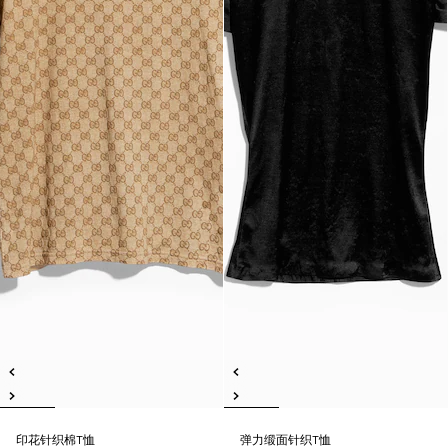
印花针织棉T恤
弹力缎面针织T恤