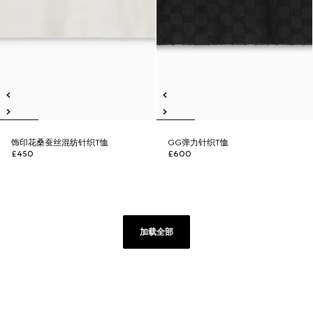
饰印花桑蚕丝混纺针织T恤
GG弹力针织T恤
£450
£600
加载全部