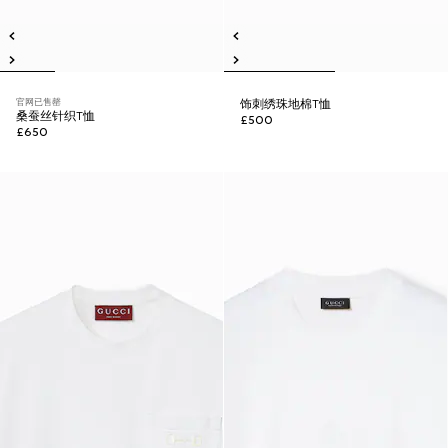
官网已售罄
饰刺绣珠地棉T恤
桑蚕丝针织T恤
£500
£650