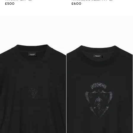
£500
£600