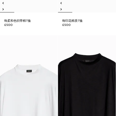
饰柔和色织带棉T恤
饰印花棉质T恤
£500
£500