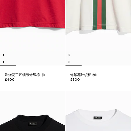
饰烧花工艺细节针织棉T恤
饰印花针织棉T恤
£400
£500