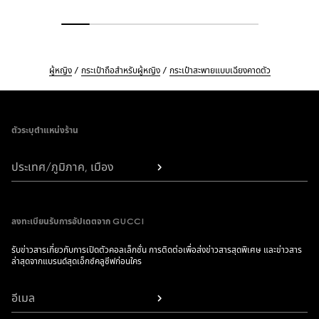
ผู้หญิง
กระเป๋าถือสำหรับผู้หญิง
กระเป๋าสะพายแบบเฉียงคาดตัว
Footer
ตัวระบุตำแหน่งร้าน
ประเทศ/ภูมิภาค, เมือง
ลงทะเบียนรับการอัปเดตจาก GUCCI
รับข่าวสารเกี่ยวกับการเปิดตัวคอลเล็กชั่น การติดต่อเพื่อส่งข่าวสารสุดพิเศษ และข่าวสาร
ล่าสุดจากแบรนด์สุดเอ็กซ์คลูซีฟก่อนใคร
อีเมล