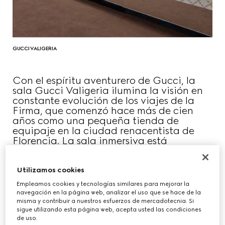
GUCCI VALIGERIA
Con el espíritu aventurero de Gucci, la
sala Gucci Valigeria ilumina la visión en
constante evolución de los viajes de la
Firma, que comenzó hace más de cien
años como una pequeña tienda de
equipaje en la ciudad renacentista de
Florencia. La sala inmersiva está
decorada con paredes con el patrón
Gucci Diamante, lo que invita a los
visitantes a recorrer libremente la historia
Utilizamos cookies
del viaje de la Firma.
Empleamos cookies y tecnologías similares para mejorar la
navegación en la página web, analizar el uso que se hace de la
misma y contribuir a nuestros esfuerzos de mercadotecnia. Si
sigue utilizando esta página web, acepta usted las condiciones
de uso.