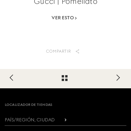
Gucci | Pomellato
VER ESTO
COMPARTIR
Footer
LOCALIZADOR DE TIENDAS
PAÍS/REGIÓN, CIUDAD