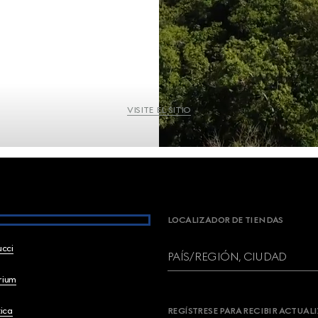
VISITE EL SITIO
LOCALIZADOR DE TIENDAS
ucci
PAÍS/REGIÓN, CIUDAD
brium
ica
REGÍSTRESE PARA RECIBIR ACTUAL