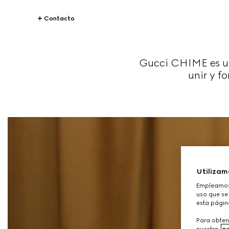
Contacto
Gucci CHIME es u
unir y f
Utilizam
Empleamos 
uso que se 
esta págin
Para obten
nuestra
po