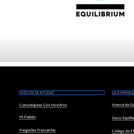
Footer
¿NECESITA AYUDA?
LA EMPRESA
Acerca de G
Comuníquese Con Nosotros
Mi Pedido
Gucci Equili
Preguntas Frecuentes
Código de Ét