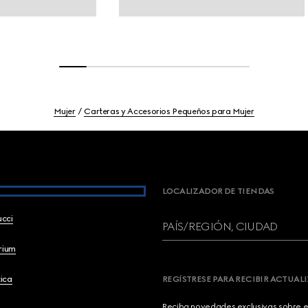
Mujer
Carteras y Accesorios Pequeños para Mujer
LOCALIZADOR DE TIENDAS
ucci
PAÍS/REGIÓN, CIUDAD
brium
ica
REGÍSTRESE PARA RECIBIR ACTUAL
Reciba novedades exclusivas sobre el