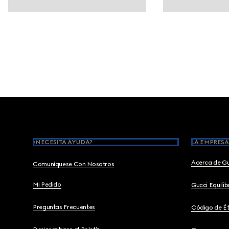
Footer
¿NECESITA AYUDA?
LA EMPRESA
Acerca de G
Comuníquese Con Nosotros
Mi Pedido
Gucci Equili
Preguntas Frecuentes
Código de Ét