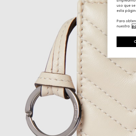
Empleamos 
uso que se 
esta págin
Para obten
nuestra
po