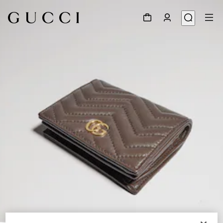
1
/
4