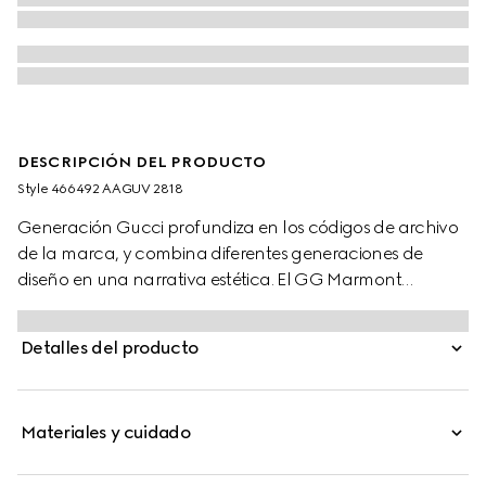
DESCRIPCIÓN DEL PRODUCTO
Style ‎466492 AAGUV 2818
Generación Gucci profundiza en los códigos de archivo
de la marca, y combina diferentes generaciones de
diseño en una narrativa estética. El GG Marmont
introduce siluetas versátiles en una paleta suntuosa,
como esta cartera pequeña, completa con el accesorio
Detalles del producto
Doble G en un acabado de tono dorados.
Materiales y cuidado