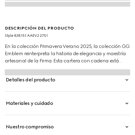
DESCRIPCIÓN DEL PRODUCTO
Style ‎838151 AAEV2 2751
En la colección Primavera Verano 2025, la colección GG
Emblem reinterpreta la historia de elegancia y maestría
artesanal de la Firma. Esta cartera con cadena está
confeccionada con piel suave café y GG Supreme, con
múltiples compartimientos.
Detalles del producto
Materiales y cuidado
Nuestro compromiso