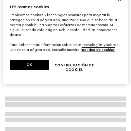
Utilizamos cookies
Cartera con cadena GG Emblem
MXN 26,500
Empleamos cookies y tecnologías similares para mejorar la
navegación en la página web, analizar el uso que se hace de la
Variaciones
piel café
misma y contribuir a nuestros esfuerzos de mercadotecnia. Si
sigue utilizando esta página web, acepta usted las condiciones
de uso.
Para obtener más información sobre estas tecnologías y sobre su
uso en esta página web, consulte nuestra
política de cookies
.
OK
CONFIGURACIÓN DE
COOKIES