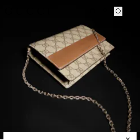
1
/
7