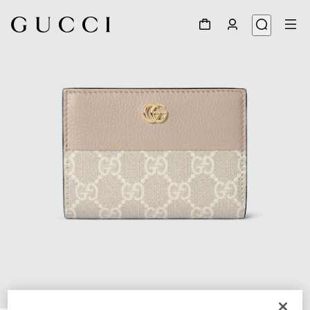
1
/
6