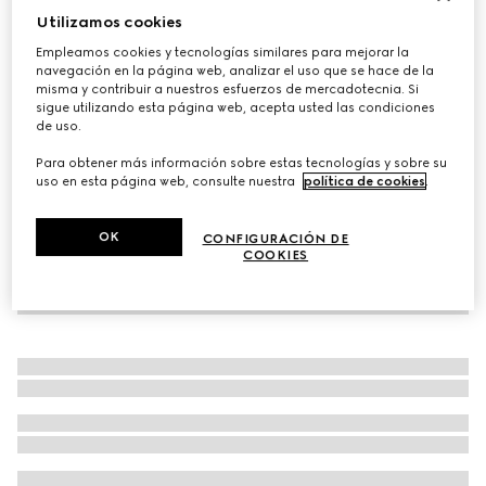
Utilizamos cookies
Cartera pequeña GG Marmont bicolor
Empleamos cookies y tecnologías similares para mejorar la
MXN 12,500
navegación en la página web, analizar el uso que se hace de la
Variaciones
GG Supreme beige y blanca
misma y contribuir a nuestros esfuerzos de mercadotecnia. Si
sigue utilizando esta página web, acepta usted las condiciones
de uso.
Para obtener más información sobre estas tecnologías y sobre su
uso en esta página web, consulte nuestra
política de cookies
.
OK
CONFIGURACIÓN DE
COOKIES