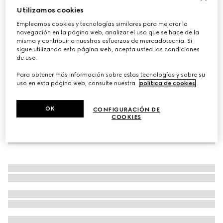
Utilizamos cookies
Cartera pequeña GG Marmont bicolor
Empleamos cookies y tecnologías similares para mejorar la
MXN 11,000
navegación en la página web, analizar el uso que se hace de la
Variaciones
Piel rojo Rosso Ancora y rosa
misma y contribuir a nuestros esfuerzos de mercadotecnia. Si
sigue utilizando esta página web, acepta usted las condiciones
de uso.
Para obtener más información sobre estas tecnologías y sobre su
uso en esta página web, consulte nuestra
política de cookies
.
OK
CONFIGURACIÓN DE
COOKIES