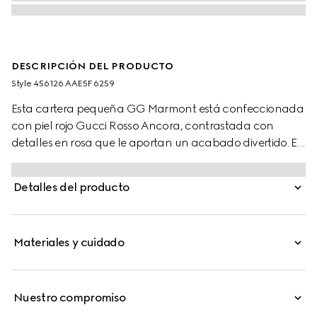
DESCRIPCIÓN DEL PRODUCTO
Style ‎456126 AAE5F 6259
Esta cartera pequeña GG Marmont está confeccionada
con piel rojo Gucci Rosso Ancora, contrastada con
detalles en rosa que le aportan un acabado divertido. El
diseño estructurado presenta el característico detalle de
Doble G en tono dorado.
Detalles del producto
Materiales y cuidado
Nuestro compromiso