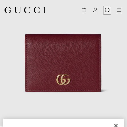
1
/
6