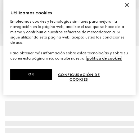
Utilizamos cookies
Empleamos cookies y tecnologías similares para mejorar la
navegación en la página web, analizar el uso que se hace de la
misma y contribuir a nuestros esfuerzos de mercadotecnia. Si
1
/
8
sigue utilizando esta página web, acepta usted las condiciones
de uso.
Para obtener más información sobre estas tecnologías y sobre su
Zapatos de tacón para mujer con correa y GG con
uso en esta página web, consulte nuestra
política de cookies
.
cristales
MXN 25,900
OK
CONFIGURACIÓN DE
COOKIES