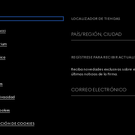
LOCALIZADOR DE TIENDAS
ucci
PAÍS/REGIÓN, CIUDAD
brium
ica
REGÍSTRESE PARA RECIBIR ACTUAL
Reciba novedades exclusivas sobre el
últimas noticias de la Firma.
es
CORREO ELECTRÓNICO
rivacidad
ookies
CIÓN DE COOKIES