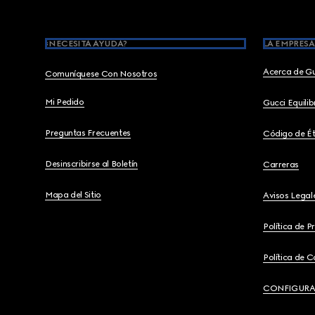
¿NECESITA AYUDA?
LA EMPRESA
Acerca de G
Comuníquese Con Nosotros
Mi Pedido
Gucci Equili
Preguntas Frecuentes
Código de Ét
Desinscribirse al Boletín
Carreras
Mapa del Sitio
Avisos Legal
Política de P
Política de C
CONFIGURA