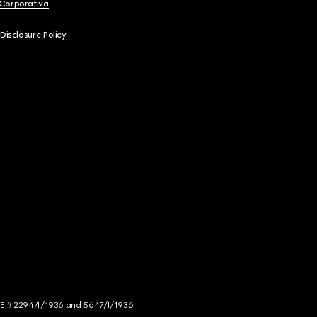
 Corporativa
 Disclosure Policy
NCE # 2294/I/1936 and 5647/I/1936