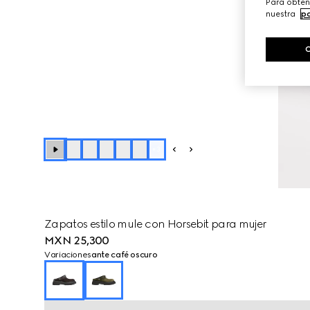
Para obten
nuestra
po
+
3
Zapatos estilo mule con Horsebit para mujer
MXN 25,300
Variaciones
ante café oscuro