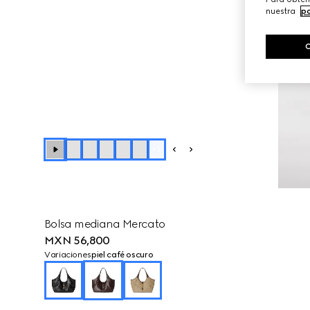
nuestra
po
+
3
Bolsa mediana Mercato
MXN 56,800
Variaciones
piel café oscuro