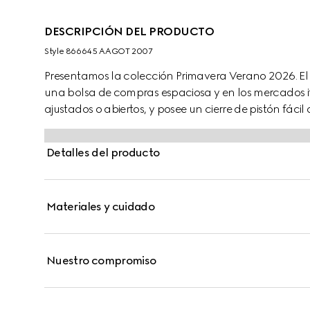
DESCRIPCIÓN DEL PRODUCTO
Style ‎866645 AAGOT 2007
Presentamos la colección Primavera Verano 2026. El 
una bolsa de compras espaciosa y en los mercados it
ajustados o abiertos, y posee un cierre de pistón fácil
suave revela un nuevo forro con motivo Diamante to
Detalles del producto
Materiales y cuidado
Nuestro compromiso