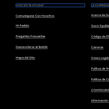
¿NECESITA AYUDA?
LA EMPRESA
Acerca de G
Comuníquese Con Nosotros
Mi Pedido
Gucci Equili
Preguntas Frecuentes
Código de Ét
Desinscribirse al Boletín
Carreras
Mapa del Sitio
Avisos Legal
Política de P
Política de C
CONFIGURA
Información