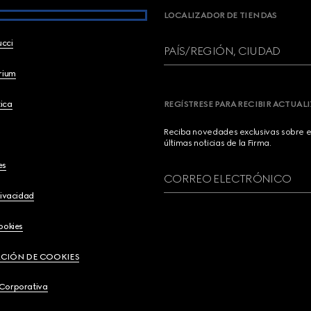
LOCALIZADOR DE TIENDAS
ucci
PAÍS/REGIÓN, CIUDAD
brium
ica
REGÍSTRESE PARA RECIBIR ACTUAL
Reciba novedades exclusivas sobre el
últimas noticias de la Firma.
es
CORREO ELECTRÓNICO
rivacidad
ookies
CIÓN DE COOKIES
 Corporativa